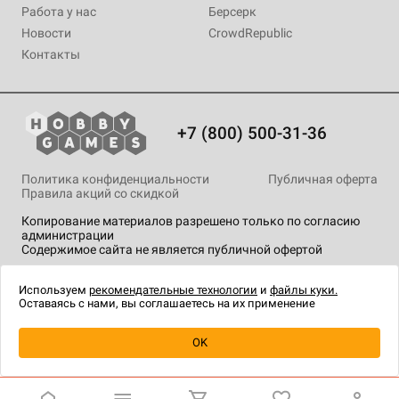
Работа у нас
Берсерк
Новости
CrowdRepublic
Контакты
+7 (800) 500-31-36
Политика конфиденциальности
Публичная оферта
Правила акций со скидкой
Копирование материалов разрешено только по согласию
администрации
Содержимое сайта не является публичной офертой
На сайте Hobby Games применяются
рекомендательные
технологии
.
Используем
рекомендательные технологии
и
файлы куки.
Оставаясь с нами, вы соглашаетесь на их применение
Уведомить о наличии
OK