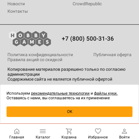
Новости
CrowdRepublic
Контакты
+7 (800) 500-31-36
Политика конфиденциальности
Публичная оферта
Правила акций со скидкой
Копирование материалов разрешено только по согласию
администрации
Содержимое сайта не является публичной офертой
На сайте Hobby Games применяются
рекомендательные
технологии
.
Используем
рекомендательные технологии
и
файлы куки.
Оставаясь с нами, вы соглашаетесь на их применение
Уведомить о наличии
OK
Главная
Каталог
Корзина
Избранное
Войти