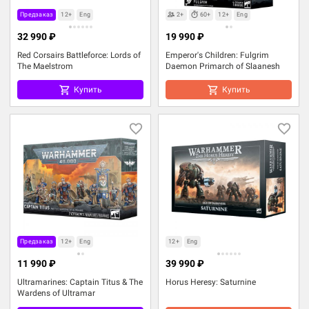
Предзаказ
12+
Eng
2+
60+
12+
Eng
32 990 ₽
19 990 ₽
Red Corsairs Battleforce: Lords of
Emperor's Children: Fulgrim
The Maelstrom
Daemon Primarch of Slaanesh
Купить
Купить
Предзаказ
12+
Eng
12+
Eng
11 990 ₽
39 990 ₽
Ultramarines: Captain Titus & The
Horus Heresy: Saturnine
Wardens of Ultramar