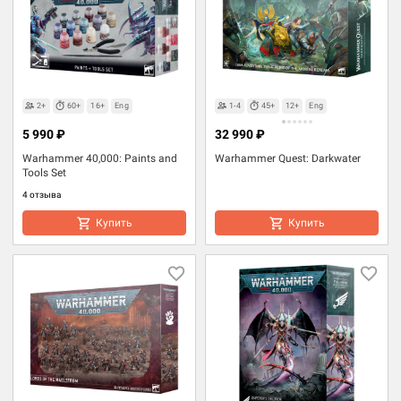
2+
60+
16+
Eng
1-4
45+
12+
Eng
5 990 ₽
32 990 ₽
Warhammer 40,000: Paints and
Warhammer Quest: Darkwater
Tools Set
4 отзыва
Купить
Купить