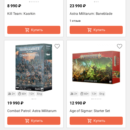
8 990 ₽
23 990 ₽
Kill Team: Kasrkin
Astra Militarum: Baneblade
1 отзыв
Купить
Купить
2+
60+
12+
Eng
2+
60+
12+
Eng
19 990 ₽
12 990 ₽
Combat Patrol: Astra Militarum
Age of Sigmar: Starter Set
Купить
Купить