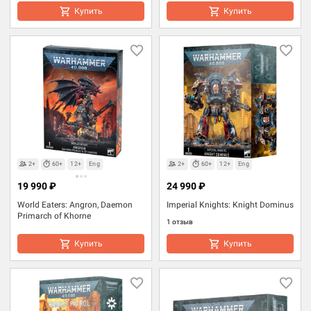
Купить
Купить
2+
60+
12+
Eng
2+
60+
12+
Eng
19 990 ₽
24 990 ₽
World Eaters: Angron, Daemon
Imperial Knights: Knight Dominus
Primarch of Khorne
1 отзыв
Купить
Купить