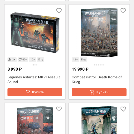
2+
60+
12+
Eng
12+
Eng
8 990 ₽
19 990 ₽
Legiones Astartes: MKVI Assault
Combat Patrol: Death Korps of
Squad
Krieg
Купить
Купить