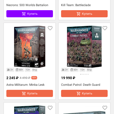
Necrons: 500 Worlds Battalion
Kill Team: Battleclade
Купить
Купить
2+
60+
12+
Eng
2+
60+
12+
Eng
2 245 ₽
19 990 ₽
4 490 ₽
-50%
Astra Militarum: Minka Lesk
Combat Patrol: Death Guard
Купить
Купить