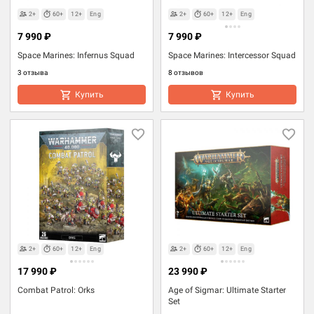
2+
60+
12+
Eng
2+
60+
12+
Eng
7 990 ₽
7 990 ₽
Space Marines: Infernus Squad
Space Marines: Intercessor Squad
3 отзыва
8 отзывов
Купить
Купить
2+
60+
12+
Eng
2+
60+
12+
Eng
17 990 ₽
23 990 ₽
Combat Patrol: Orks
Age of Sigmar: Ultimate Starter
Set