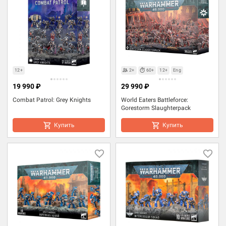
12+
2+
60+
12+
Eng
19 990 ₽
29 990 ₽
Combat Patrol: Grey Knights
World Eaters Battleforce:
Gorestorm Slaughterpack
Купить
Купить