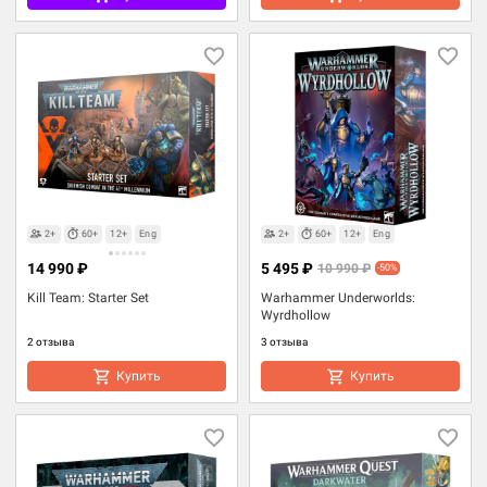
2+
60+
12+
Eng
2+
60+
12+
Eng
14 990 ₽
5 495 ₽
10 990 ₽
-50%
Kill Team: Starter Set
Warhammer Underworlds:
Wyrdhollow
2 отзыва
3 отзыва
Купить
Купить