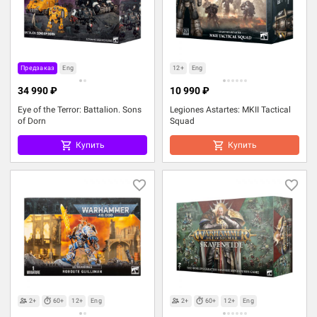
Предзаказ
Eng
12+
Eng
34 990 ₽
10 990 ₽
Eye of the Terror: Battalion. Sons
Legiones Astartes: MKII Tactical
of Dorn
Squad
Купить
Купить
2+
60+
12+
Eng
2+
60+
12+
Eng