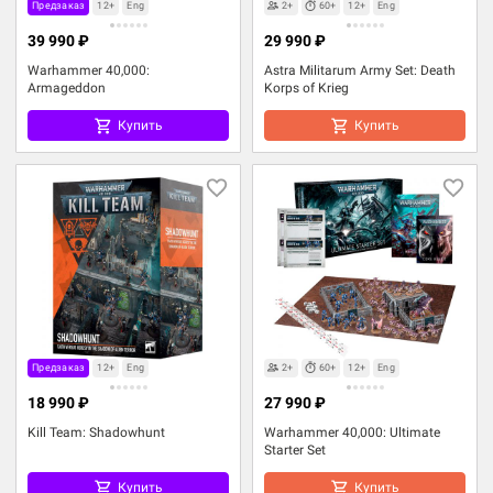
Предзаказ
12+
Eng
2+
60+
12+
Eng
39 990 ₽
29 990 ₽
Warhammer 40,000:
Astra Militarum Army Set: Death
Armageddon
Korps of Krieg
Купить
Купить
Предзаказ
12+
Eng
2+
60+
12+
Eng
18 990 ₽
27 990 ₽
Kill Team: Shadowhunt
Warhammer 40,000: Ultimate
Starter Set
Купить
Купить