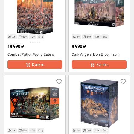
2+
60+
12+
Eng
2+
60+
12+
Eng
19 990 ₽
9 990 ₽
Combat Patrol: World Eaters
Dark Angels: Lion El'Johnson
Купить
Купить
2+
60+
12+
Eng
2+
60+
12+
Eng