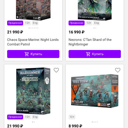
Предзаказ
12+
Eng
Предзаказ
12+
Eng
21 990 ₽
16 990 ₽
Chaos Space Marine: Night Lords
Necrons: C'Tan Shard of the
Combat Patrol
Nightbringer
Купить
Купить
Предзаказ
12+
Eng
12+
21 990 ₽
8 990 ₽