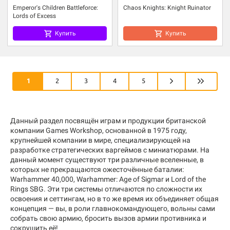
Emperor's Children Battleforce:
Chaos Knights: Knight Ruinator
Lords of Excess
Купить
Купить
1
2
3
4
5
Данный раздел посвящён играм и продукции британской
компании Games Workshop, основанной в 1975 году,
крупнейшей компании в мире, специализирующей на
разработке стратегических варгеймов с миниатюрами. На
данный момент существуют три различные вселенные, в
которых не прекращаются ожесточённые баталии:
Warhammer 40,000, Warhammer: Age of Sigmar и Lord of the
Rings SBG. Эти три системы отличаются по сложности их
освоения и сеттингам, но в то же время их объединяет общая
концепция — вы, в роли главнокомандующего, вольны сами
собрать свою армию, бросить вызов армии противника и
сокрушить её!