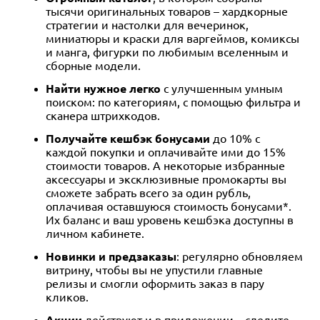
тысячи оригинальных товаров – хардкорные
стратегии и настолки для вечеринок,
миниатюры и краски для варгеймов, комиксы
и манга, фигурки по любимым вселенным и
сборные модели.
Найти нужное легко
с улучшенным умным
поиском: по категориям, с помощью фильтра и
сканера штрихкодов.
П
олучайте кешбэк бонусами
до 10% с
каждой покупки и оплачивайте ими до 15%
стоимости товаров. А некоторые избранные
аксессуары и эксклюзивные промокарты вы
сможете забрать всего за один рубль,
оплачивая оставшуюся стоимость бонусами*.
Их баланс и ваш уровень кешбэка доступны в
личном кабинете.
Новинки и предзаказы
: регулярно обновляем
витрину, чтобы вы не упустили главные
релизы и смогли оформить заказ в пару
кликов.
Акции
действуют и в приложении – следите