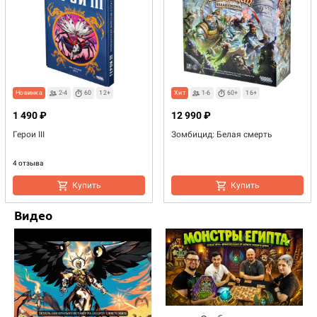
Новинка
2-4
60
12+
Хит
1-6
60+
16+
1 490 ₽
12 990 ₽
Герои III
Зомбицид: Белая смерть
4 отзыва
Купить
Купить
Видео