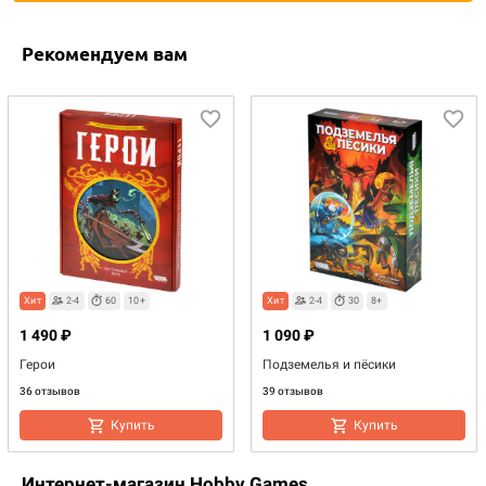
Рекомендуем вам
Хит
2-4
60
10+
Хит
2-4
30
8+
1 490 ₽
1 090 ₽
Герои
Подземелья и пёсики
36 отзывов
39 отзывов
Купить
Купить
Интернет-магазин Hobby Games