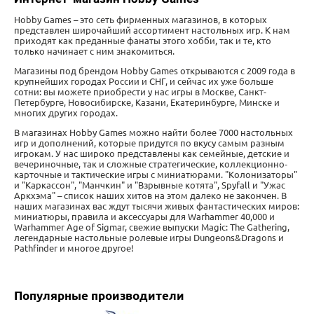
Hobby Games – это сеть фирменных магазинов, в которых
представлен широчайший ассортимент настольных игр. К нам
приходят как преданные фанаты этого хобби, так и те, кто
только начинает с ним знакомиться.
Магазины под брендом Hobby Games открываются с 2009 года в
крупнейших городах России и СНГ, и сейчас их уже больше
сотни: вы можете приобрести у нас игры в Москве, Санкт-
Петербурге, Новосибирске, Казани, Екатеринбурге, Минске и
многих других городах.
В магазинах Hobby Games можно найти более 7000 настольных
игр и дополнений, которые придутся по вкусу самым разным
игрокам. У нас широко представлены как семейные, детские и
вечериночные, так и сложные стратегические, коллекционно-
карточные и тактические игры с миниатюрами. "Колонизаторы"
и "Каркассон", "Манчкин" и "Взрывные котята", Spyfall и "Ужас
Аркхэма" – список наших хитов на этом далеко не закончен. В
наших магазинах вас ждут тысячи живых фантастических миров:
миниатюры, правила и аксессуары для Warhammer 40,000 и
Warhammer Age of Sigmar, свежие выпуски Magic: The Gathering,
легендарные настольные ролевые игры Dungeons&Dragons и
Pathfinder и многое другое!
Популярные производители