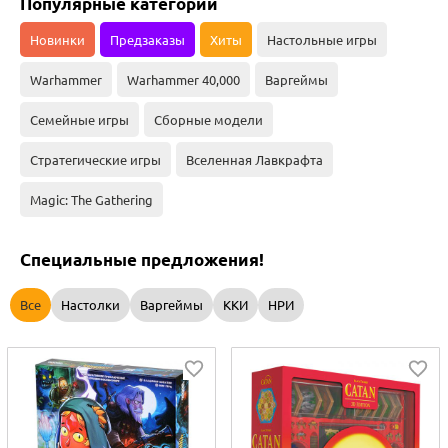
Популярные категории
Новинки
Предзаказы
Хиты
Настольные игры
Warhammer
Warhammer 40,000
Варгеймы
Семейные игры
Сборные модели
Стратегические игры
Вселенная Лавкрафта
Magic: The Gathering
Специальные предложения!
Все
Настолки
Варгеймы
ККИ
НРИ