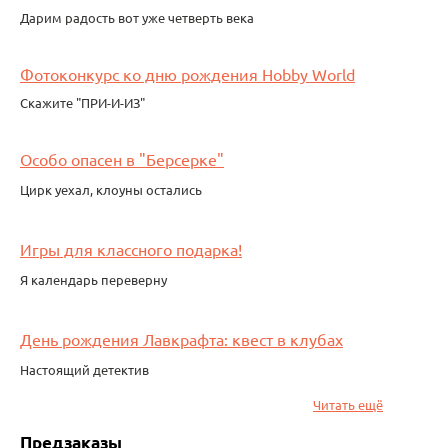
Дарим радость вот уже четверть века
01 июл 2026
Фотоконкурс ко дню рождения Hobby World
Скажите "ПРИ-И-ИЗ"
01 июл 2026
Особо опасен в "Берсерке"
Цирк уехал, клоуны остались
07 авг 2026
Игры для классного подарка!
Я календарь переверну
05 авг 2026
День рождения Лавкрафта: квест в клубах
Настоящий детектив
01 авг 2026
Читать ещё
Предзаказы