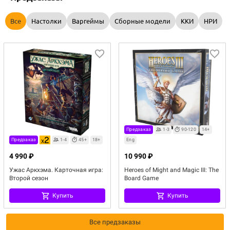
Все
Настолки
Варгеймы
Сборные модели
ККИ
НРИ
Предзаказ
1-3
90-120
14+
Предзаказ
1-4
45+
18+
Eng
4 990 ₽
10 990 ₽
Ужас Аркхэма. Карточная игра:
Heroes of Might and Magic III: The
Второй сезон
Board Game
Купить
Купить
Все предзаказы