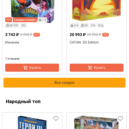
Хит
1-4
60-120
10+
3-4
60
10+
Eng
3 743 ₽
20 993 ₽
4 990 ₽
29 990 ₽
-25%
-30%
Изнанка
CATAN: 3D Edition
7 отзывов
Купить
Купить
Все скидки
Народный топ