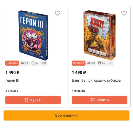
Новинка
2-4
60
12+
Новинка
3-8
15
12+
1 490 ₽
1 490 ₽
Герои III
Бэнг! За пригоршню кубиков
4 отзыва
4 отзыва
Купить
Купить
Все новинки