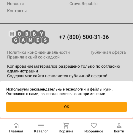
Новости
CrowdRepublic
Контакты
+7 (800) 500-31-36
Политика конфиденциальности
Публичная оферта
Правила акций со скидкой
Копирование материалов разрешено только по согласию
администрации
Содержимое сайта не является публичной офертой
На сайте Hobby Games применяются
рекомендательные
технологии
.
Используем
рекомендательные технологии
и
файлы куки.
Оставаясь с нами, вы соглашаетесь на их применение
Уведомить о наличии
OK
Главная
Каталог
Корзина
Избранное
Войти