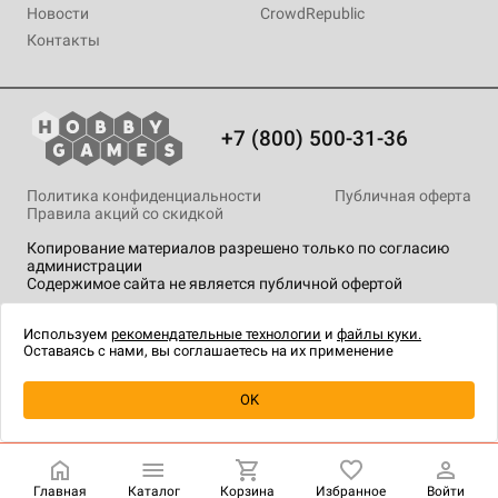
Новости
CrowdRepublic
Контакты
+7 (800) 500-31-36
Политика конфиденциальности
Публичная оферта
Правила акций со скидкой
Копирование материалов разрешено только по согласию
администрации
Содержимое сайта не является публичной офертой
На сайте Hobby Games применяются
рекомендательные
технологии
.
Используем
рекомендательные технологии
и
файлы куки.
Оставаясь с нами, вы соглашаетесь на их применение
Уведомить о наличии
OK
Главная
Каталог
Корзина
Избранное
Войти