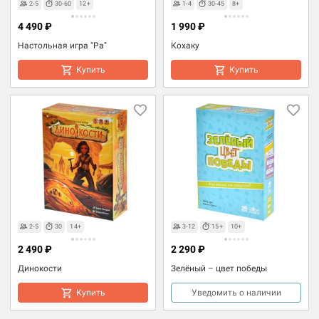
2-5
30-60
12+
1-4
30-45
8+
4 490 ₽
1 990 ₽
Настольная игра "Ра"
Кохаку
Купить
Купить
2-5
30
14+
3-12
15+
10+
2 490 ₽
2 290 ₽
Динокости
Зелёный – цвет победы
Купить
Уведомить о наличии