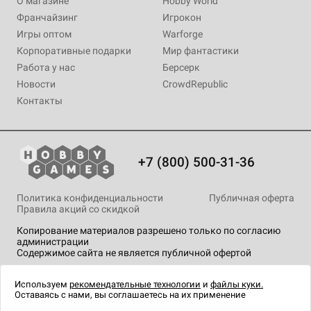
О магазине
Hobby World
Франчайзинг
Игрокон
Игры оптом
Warforge
Корпоративные подарки
Мир фантастики
Работа у нас
Берсерк
Новости
CrowdRepublic
Контакты
+7 (800) 500-31-36
Политика конфиденциальности
Публичная оферта
Правила акций со скидкой
Копирование материалов разрешено только по согласию
администрации
Содержимое сайта не является публичной офертой
На сайте Hobby Games применяются
рекомендательные
технологии
.
Используем
рекомендательные технологии
и
файлы куки.
Оставаясь с нами, вы соглашаетесь на их применение