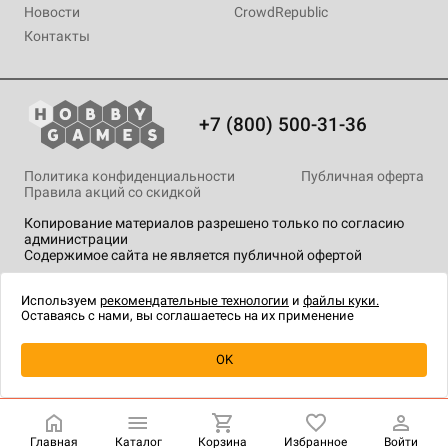
Новости
CrowdRepublic
Контакты
+7 (800) 500-31-36
Политика конфиденциальности
Публичная оферта
Правила акций со скидкой
Копирование материалов разрешено только по согласию
администрации
Содержимое сайта не является публичной офертой
На сайте Hobby Games применяются
рекомендательные
технологии
.
Используем
рекомендательные технологии
и
файлы куки.
Оставаясь с нами, вы соглашаетесь на их применение
OK
Купить
| 2 490 ₽
Главная
Каталог
Корзина
Избранное
Войти