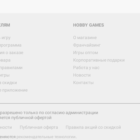
ЕЛЯМ
HOBBY GAMES
 игру
О магазине
программа
Франчайзинг
я о заказе
Игры оптом
овара
Корпоративные подарки
 правилами
Работа у нас
игры
Новости
з скидки
Контакты
е приложение
разрешено только по согласию администрации
яется публичной офертой
ности
Публичная оферта
Правила акций со скидкой
меняются
рекомендательные технологии
.