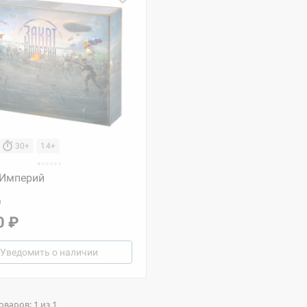
30+
14+
 Империй
а
0 ₽
Уведомить о наличии
варов: 1 из 1