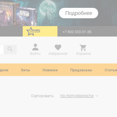
Подробнее
+7 800 500-31-36
перейти на Zvezda
Войти
Избранное
Корзина
дели
Хиты
Новинки
Предзаказы
Статьи
по популярности
Сортировать: