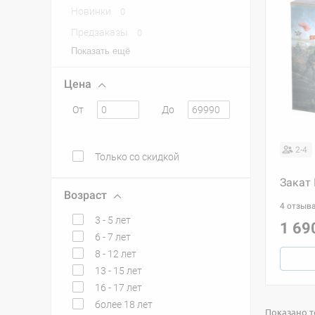
Новинки
0
Предзаказы
0
Показать ещё
Цена
От
До
2-4
Только со скидкой
Закат
Возраст
4 отзыв
3 - 5 лет
1 69
6 - 7 лет
8 - 12 лет
13 - 15 лет
16 - 17 лет
более 18 лет
Показано то