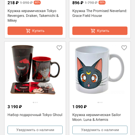
218 ₽
896 ₽
1 090 ₽
1 790 ₽
-80%
-50%
Кружка керамическая Tokyo
Кружка The Promised Neverland:
Revengers. Draken, Takemichi &
Grace Field House
Mikey
Купить
Купить
3 190 ₽
1 090 ₽
Набор подарочный Tokyo Ghoul
Кружка керамическая Sailor
Moon. Luna & Artemis
Уведомить о наличии
Уведомить о наличии