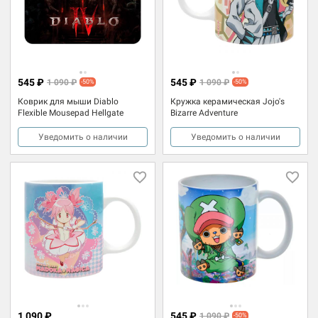
545 ₽
545 ₽
1 090 ₽
1 090 ₽
-50%
-50%
Коврик для мыши Diablo
Кружка керамическая Jojo's
Flexible Mousepad Hellgate
Bizarre Adventure
Уведомить о наличии
Уведомить о наличии
1 090 ₽
545 ₽
1 090 ₽
-50%