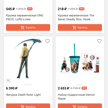
545 ₽
218 ₽
1 090 ₽
1 090 ₽
-50%
-80%
Кружка керамическая ONE
Кружка керамическая The
PIECE. Luffy's crew
Seven Deadly Sins. Hawk
Купить
Купить
7+
6 390 ₽
2 653 ₽
3 790 ₽
-30%
Фигурка Death Note: Light
Набор подарочный Demon
Slayer
Купить
Купить