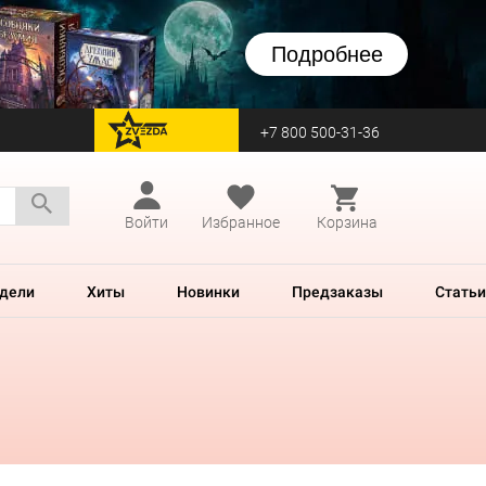
Подробнее
+7 800 500-31-36
перейти на Zvezda
Войти
Избранное
Корзина
дели
Хиты
Новинки
Предзаказы
Статьи