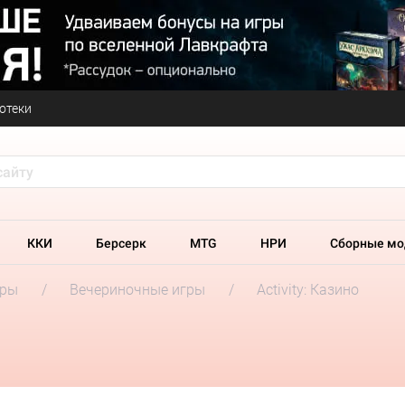
отеки
ККИ
Берсерк
MTG
НРИ
Сборные мо
гры
Вечериночные игры
Activity: Казино