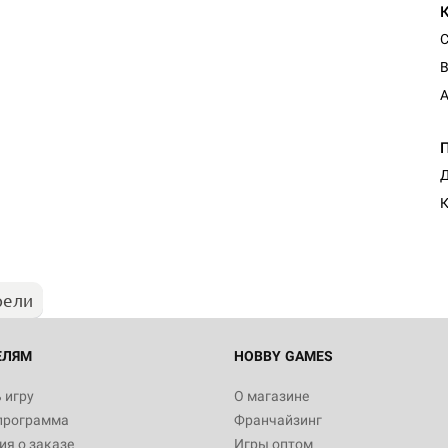
С
В
A
Д
рели
ЕЛЯМ
HOBBY GAMES
 игру
О магазине
программа
Франчайзинг
я о заказе
Игры оптом