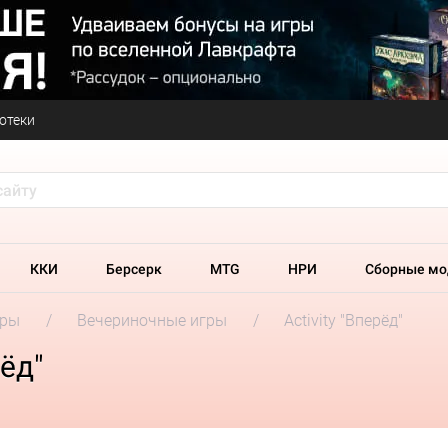
отеки
ККИ
Берсерк
MTG
НРИ
Сборные мо
гры
Вечериночные игры
Activity "Вперёд"
рёд"