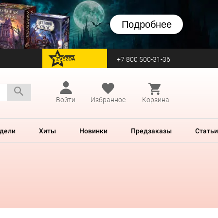
Подробнее
+7 800 500-31-36
перейти на Zvezda
Войти
Избранное
Корзина
дели
Хиты
Новинки
Предзаказы
Статьи