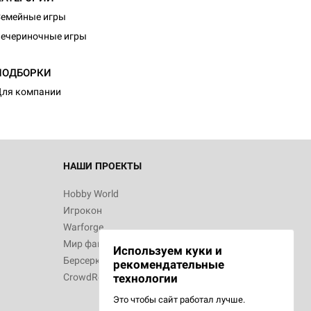
емейные игры
ечериночные игры
ПОДБОРКИ
ля компании
НАШИ ПРОЕКТЫ
Hobby World
Игрокон
Warforge
Мир фантастики
Используем куки и
Берсерк
рекомендательные
CrowdRepublic
технологии
Это чтобы сайт работал лучше.