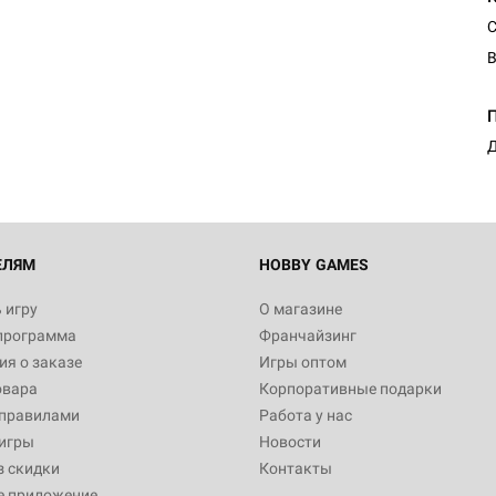
С
В
Д
ЕЛЯМ
HOBBY GAMES
 игру
О магазине
программа
Франчайзинг
я о заказе
Игры оптом
овара
Корпоративные подарки
 правилами
Работа у нас
игры
Новости
з скидки
Контакты
е приложение