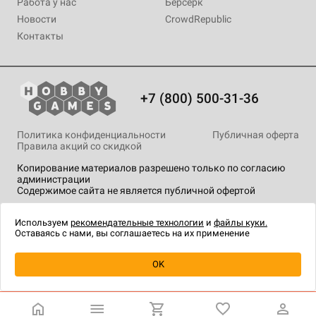
Работа у нас
Берсерк
Новости
CrowdRepublic
Контакты
+7 (800) 500-31-36
Политика конфиденциальности
Публичная оферта
Правила акций со скидкой
Копирование материалов разрешено только по согласию
администрации
Содержимое сайта не является публичной офертой
На сайте Hobby Games применяются
рекомендательные
технологии
.
Используем
рекомендательные технологии
и
файлы куки.
Оставаясь с нами, вы соглашаетесь на их применение
Уведомить о наличии
OK