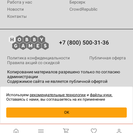
Работа у нас
Берсерк
Новости
CrowdRepublic
Контакты
+7 (800) 500-31-36
Политика конфиденциальности
Публичная оферта
Правила акций со скидкой
Копирование материалов разрешено только по согласию
администрации
Содержимое сайта не является публичной офертой
На сайте Hobby Games применяются
рекомендательные
технологии
.
Используем
рекомендательные технологии
и
файлы куки.
Оставаясь с нами, вы соглашаетесь на их применение
Уведомить о наличии
OK