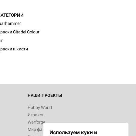
КАТЕГОРИИ
Warhammer
раски Citadel Colour
d Монстры
ir
раски и кисти
 Зомбицид:
НАШИ ПРОЕКТЫ
Hobby World
Игрокон
 Берсерк.
Warforge
в
Мир фантастики
Используем куки и