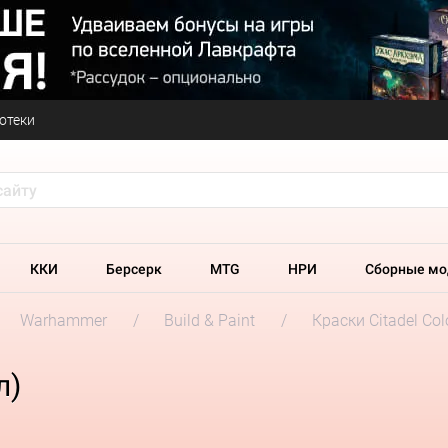
отеки
ККИ
Берсерк
MTG
НРИ
Сборные мо
Warhammer
Build & Paint
Краски Citadel Col
л)