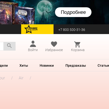
Подробнее
+7 800 500-31-36
перейти на Zvezda
Войти
Избранное
Корзина
дели
Хиты
Новинки
Предзаказы
Статьи
our
Air