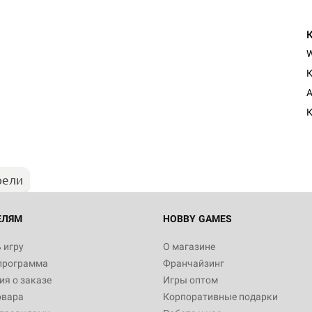
К
Настольная игра Hobby Worl
A
Египта
К
1 991
рели
Настольная игра Hobby World
Белая смерть
12 990
ЕЛЯМ
HOBBY GAMES
 игру
О магазине
программа
Франчайзинг
Настольная игра Hobby World
я о заказе
Игры оптом
Сердце роя. Дисплей бустеро
овара
Корпоративные подарки
3 490