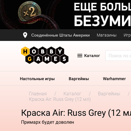
Соединённые Штаты Америки
Магазины
Игр
Каталог
Настольные игры
Варгеймы
Warhammer
Главная
Каталог
Варгеймы
Краска Air: Russ Grey (12 мл)
Краска Air: Russ Grey (12 м
Примарх будет доволен