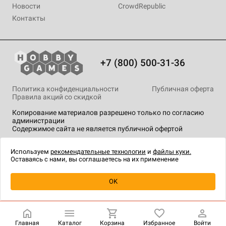
Новости
CrowdRepublic
Контакты
+7 (800) 500-31-36
Политика конфиденциальности
Публичная оферта
Правила акций со скидкой
Копирование материалов разрешено только по согласию
администрации
Содержимое сайта не является публичной офертой
На сайте Hobby Games применяются
рекомендательные
технологии
.
Используем
рекомендательные технологии
и
файлы куки.
Оставаясь с нами, вы соглашаетесь на их применение
Уведомить о наличии
OK
Главная
Каталог
Корзина
Избранное
Войти