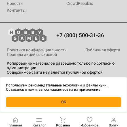
Новости
CrowdRepublic
Контакты
+7 (800) 500-31-36
Политика конфиденциальности
Публичная оферта
Правила акций со скидкой
Копирование материалов разрешено только по согласию
администрации
Содержимое сайта не является публичной офертой
На сайте Hobby Games применяются
рекомендательные
технологии
.
Используем
рекомендательные технологии
и
файлы куки.
Оставаясь с нами, вы соглашаетесь на их применение
Уведомить о наличии
OK
Главная
Каталог
Корзина
Избранное
Войти