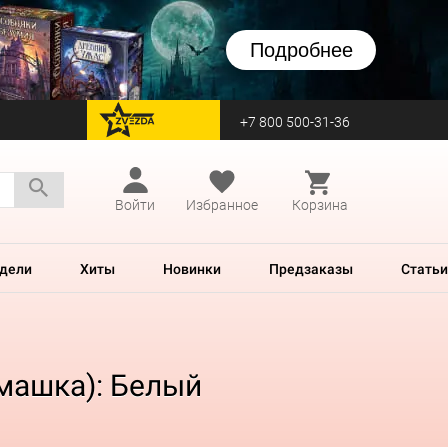
Подробнее
+7 800 500-31-36
перейти на Zvezda
Войти
Избранное
Корзина
дели
Хиты
Новинки
Предзаказы
Статьи
рмашка): Белый