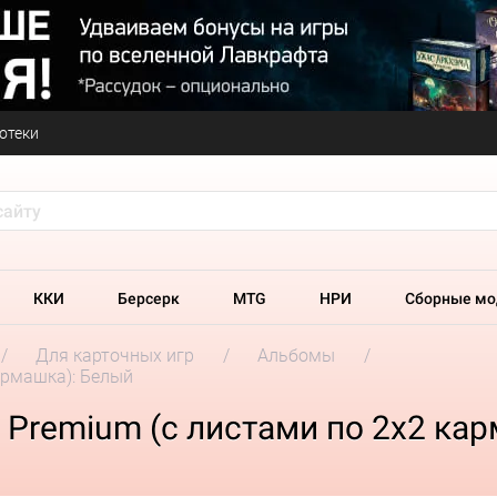
отеки
ККИ
Берсерк
MTG
НРИ
Сборные мо
Для карточных игр
Альбомы
кармашка): Белый
e Premium (с листами по 2x2 ка