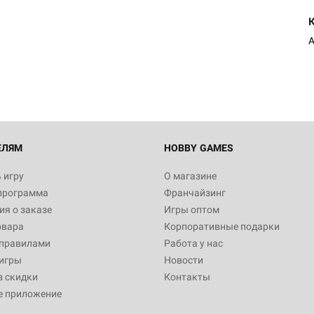
ЕЛЯМ
HOBBY GAMES
 игру
О магазине
программа
Франчайзинг
я о заказе
Игры оптом
овара
Корпоративные подарки
 правилами
Работа у нас
игры
Новости
з скидки
Контакты
е приложение