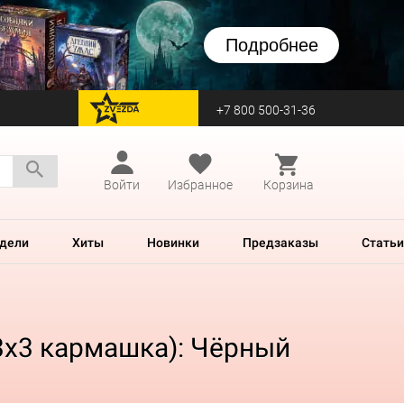
Подробнее
+7 800 500-31-36
перейти на Zvezda
Войти
Избранное
Корзина
дели
Хиты
Новинки
Предзаказы
Статьи
 3x3 кармашка): Чёрный