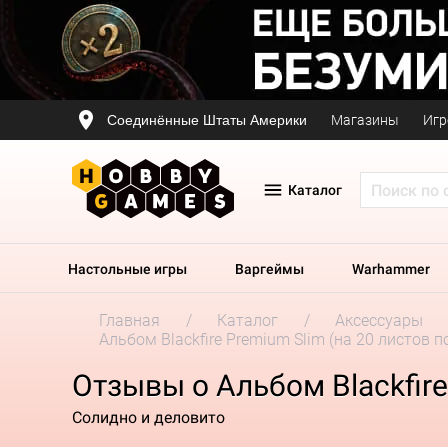
Соединённые Штаты Америки
Магазины
Игр
Каталог
Настольные игры
Варгеймы
Warhammer
Главная
Каталог
Аксессуары
Альбом Blackfire Premium Slim (на 20 листов 
Отзывы о Альбом Blackfire
Солидно и деловито