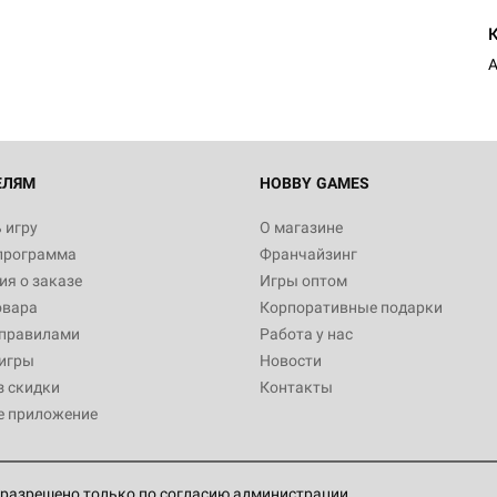
ЕЛЯМ
HOBBY GAMES
 игру
О магазине
программа
Франчайзинг
я о заказе
Игры оптом
овара
Корпоративные подарки
 правилами
Работа у нас
игры
Новости
з скидки
Контакты
е приложение
разрешено только по согласию администрации