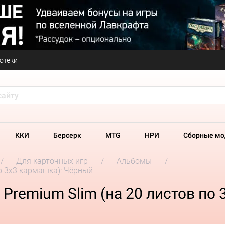
отеки
ККИ
Берсерк
MTG
НРИ
Сборные мо
Для карточных игр
Альбомы
по 3x3 кармашка): Чёрный
 Premium Slim (на 20 листов по