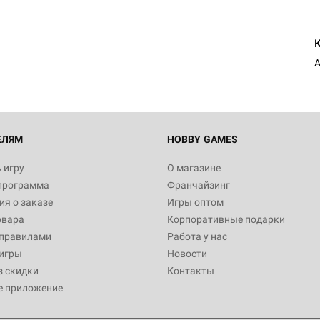
ЕЛЯМ
HOBBY GAMES
 игру
О магазине
программа
Франчайзинг
я о заказе
Игры оптом
овара
Корпоративные подарки
 правилами
Работа у нас
игры
Новости
з скидки
Контакты
е приложение