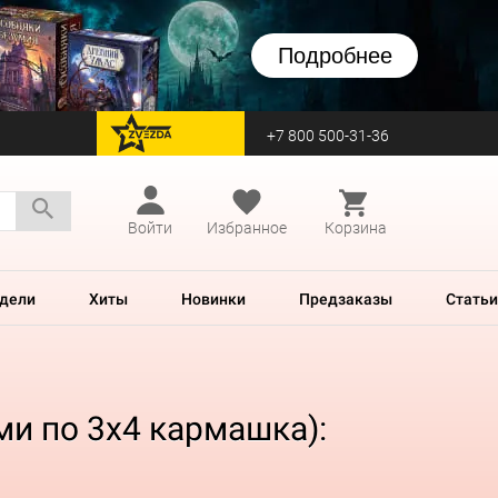
Подробнее
+7 800 500-31-36
перейти на Zvezda
Войти
Избранное
Корзина
дели
Хиты
Новинки
Предзаказы
Статьи
ми по 3х4 кармашка):