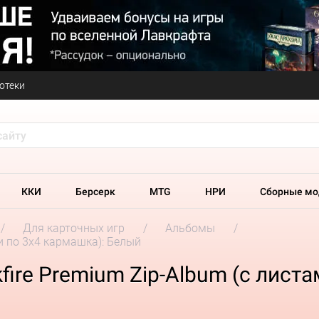
отеки
ККИ
Берсерк
MTG
НРИ
Сборные мо
Для карточных игр
Альбомы
и по 3х4 кармашка): Белый
ire Premium Zip-Album (с листа