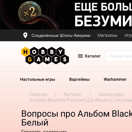
Соединённые Штаты Америки
Магазины
Игр
Каталог
Настольные игры
Варгеймы
Warhammer
Главная
Каталог
Аксессуары
Альбом Blackfire Premium Zip-Album (с листам
Вопросы про Альбом Blackf
Белый
Гордость коллекции