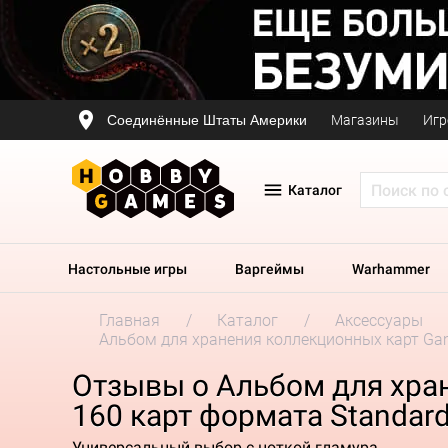
Соединённые Штаты Америки
Магазины
Игр
Каталог
Настольные игры
Варгеймы
Warhammer
Главная
Каталог
Аксессуары
Альбом для хранения коллекционных карт Game
Отзывы о Альбом для хран
160 карт формата Standard
Универсальный выбор с ноткой гламура