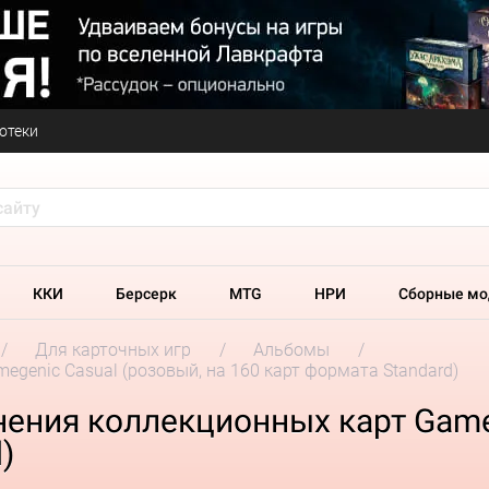
отеки
ККИ
Берсерк
MTG
НРИ
Сборные мо
Для карточных игр
Альбомы
genic Casual (розовый, на 160 карт формата Standard)
ения коллекционных карт Gameg
)