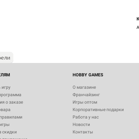
рели
ЕЛЯМ
HOBBY GAMES
 игру
О магазине
программа
Франчайзинг
я о заказе
Игры оптом
овара
Корпоративные подарки
 правилами
Работа у нас
игры
Новости
з скидки
Контакты