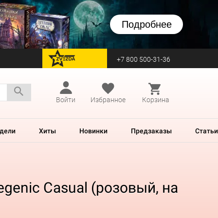
Подробнее
+7 800 500-31-36
перейти на Zvezda
Войти
Избранное
Корзина
дели
Хиты
Новинки
Предзаказы
Статьи
enic Casual (розовый, на