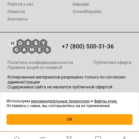
Работа у нас
Берсерк
Новости
CrowdRepublic
Контакты
+7 (800) 500-31-36
Политика конфиденциальности
Публичная оферта
Правила акций со скидкой
Копирование материалов разрешено только по согласию
администрации
Содержимое сайта не является публичной офертой
На сайте Hobby Games применяются
рекомендательные
технологии
.
Используем
рекомендательные технологии
и
файлы куки.
Оставаясь с нами, вы соглашаетесь на их применение
Уведомить о наличии
OK