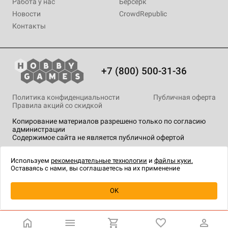
Работа у нас
Берсерк
Новости
CrowdRepublic
Контакты
+7 (800) 500-31-36
Политика конфиденциальности
Публичная оферта
Правила акций со скидкой
Копирование материалов разрешено только по согласию
администрации
Содержимое сайта не является публичной офертой
На сайте Hobby Games применяются
рекомендательные
технологии
.
Используем
рекомендательные технологии
и
файлы куки.
Оставаясь с нами, вы соглашаетесь на их применение
Уведомить о наличии
OK