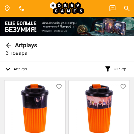
Artplays
3 товара
Artplays
Фильтр