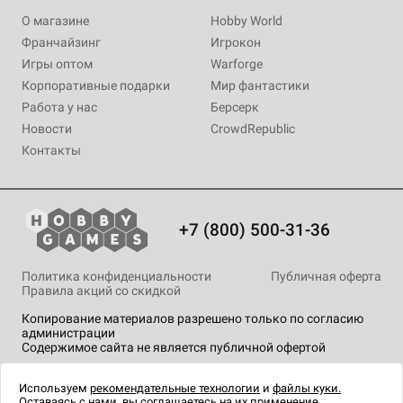
О магазине
Hobby World
Франчайзинг
Игрокон
Игры оптом
Warforge
Корпоративные подарки
Мир фантастики
Работа у нас
Берсерк
Новости
CrowdRepublic
Контакты
+7 (800) 500-31-36
Политика конфиденциальности
Публичная оферта
Правила акций со скидкой
Копирование материалов разрешено только по согласию
администрации
Содержимое сайта не является публичной офертой
На сайте Hobby Games применяются
рекомендательные
технологии
.
Используем
рекомендательные технологии
и
файлы куки.
Оставаясь с нами, вы соглашаетесь на их применение