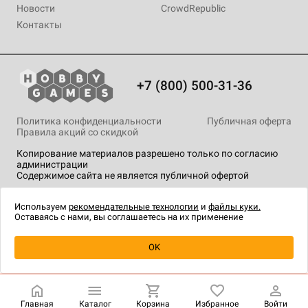
Новости
CrowdRepublic
Контакты
+7 (800) 500-31-36
Политика конфиденциальности
Публичная оферта
Правила акций со скидкой
Копирование материалов разрешено только по согласию
администрации
Содержимое сайта не является публичной офертой
На сайте Hobby Games применяются
рекомендательные
технологии
.
Используем
рекомендательные технологии
и
файлы куки.
Оставаясь с нами, вы соглашаетесь на их применение
OK
Купить
| 4 990 ₽
Главная
Каталог
Корзина
Избранное
Войти