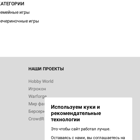
КАТЕГОРИИ
d Монстры
емейные игры
ечериночные игры
 Зомбицид:
НАШИ ПРОЕКТЫ
Hobby World
Игрокон
 Берсерк.
Warforge
в
Мир фантастики
Используем куки и
Берсерк
рекомендательные
CrowdRepublic
технологии
Это чтобы сайт работал лучше.
Оставаясь с нами, вы соглашаетесь на
d Ужас