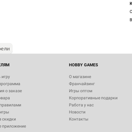
Настольная игра Hobby Worl
С
Египта
В
1 991
рели
Настольная игра Hobby World
Белая смерть
12 990
ЕЛЯМ
HOBBY GAMES
 игру
О магазине
программа
Франчайзинг
Настольная игра Hobby World
я о заказе
Игры оптом
Сердце роя. Дисплей бустеро
овара
Корпоративные подарки
3 490
 правилами
Работа у нас
игры
Новости
з скидки
Контакты
е приложение
Настольная игра Hobby Worl