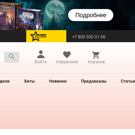
Подробнее
+7 800 500-31-36
перейти на Zvezda
Войти
Избранное
Корзина
дели
Хиты
Новинки
Предзаказы
Статьи