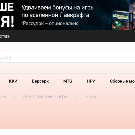
отеки
ККИ
Берсерк
MTG
НРИ
Сборные мо
гры
Вечериночные игры
Бамс!