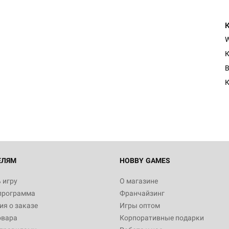
К
B
К
ЕЛЯМ
HOBBY GAMES
 игру
О магазине
программа
Франчайзинг
я о заказе
Игры оптом
овара
Корпоративные подарки