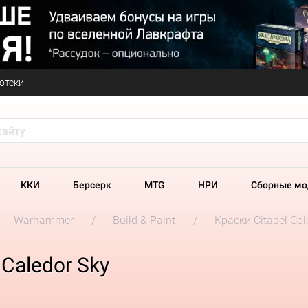
отеки
ККИ
Берсерк
MTG
НРИ
Сборные мо
Warhammer
Build & Paint
Краски Citadel Col
Caledor Sky