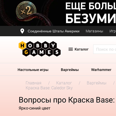
Соединённые Штаты Америки
Магазины
Игр
Каталог
Настольные игры
Варгеймы
Warhammer
Главная
Каталог
Варгеймы
Краска Base: Caledor Sky
Вопросы про Краска Base: 
Ярко-синий цвет