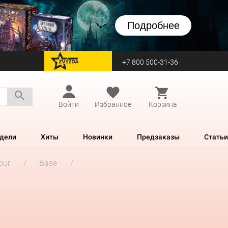
Подробнее
+7 800 500-31-36
перейти на Zvezda
Войти
Избранное
Корзина
дели
Хиты
Новинки
Предзаказы
Статьи
our
Base