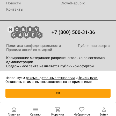
Новости
CrowdRepublic
Контакты
+7 (800) 500-31-36
Политика конфиденциальности
Публичная оферта
Правила акций со скидкой
Копирование материалов разрешено только по согласию
администрации
Содержимое сайта не является публичной офертой
На сайте Hobby Games применяются
рекомендательные
технологии
.
Используем
рекомендательные технологии
и
файлы куки.
Оставаясь с нами, вы соглашаетесь на их применение
Уведомить о наличии
OK
Главная
Каталог
Корзина
Избранное
Войти