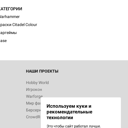
КАТЕГОРИИ
Warhammer
раски Citadel Colour
Варгеймы
ase
НАШИ ПРОЕКТЫ
Hobby World
Игрокон
Warforge
Мир фантастики
Используем куки и
Берсерк
рекомендательные
CrowdRepublic
технологии
Это чтобы сайт работал лучше.