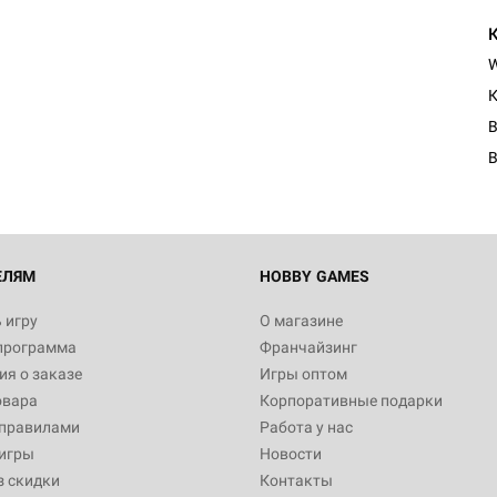
К
B
ЕЛЯМ
HOBBY GAMES
 игру
О магазине
программа
Франчайзинг
я о заказе
Игры оптом
овара
Корпоративные подарки
 правилами
Работа у нас
игры
Новости
з скидки
Контакты