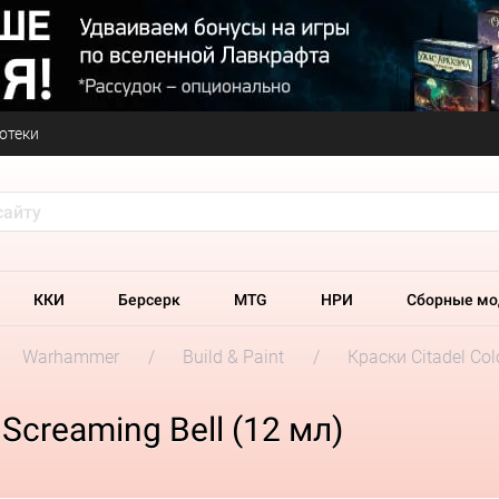
отеки
ККИ
Берсерк
MTG
НРИ
Сборные мо
Warhammer
Build & Paint
Краски Citadel Col
Screaming Bell (12 мл)