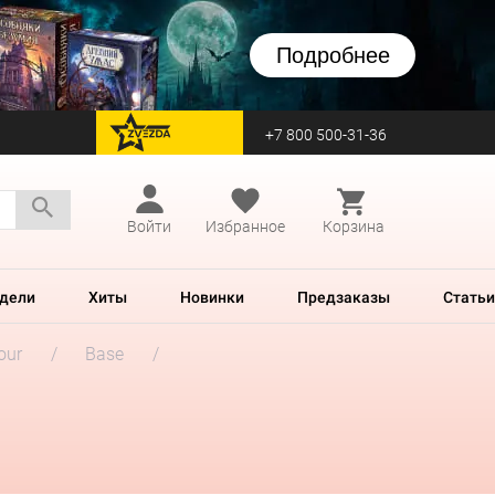
Подробнее
+7 800 500-31-36
перейти на Zvezda
Войти
Избранное
Корзина
дели
Хиты
Новинки
Предзаказы
Статьи
our
Base