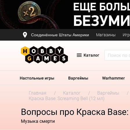
Соединённые Штаты Америки
Магазины
Игр
Каталог
Настольные игры
Варгеймы
Warhammer
Главная
Каталог
Варгеймы
Краска Base: Screaming Bell (12 мл)
Вопросы про Краска Base: 
Музыка смерти