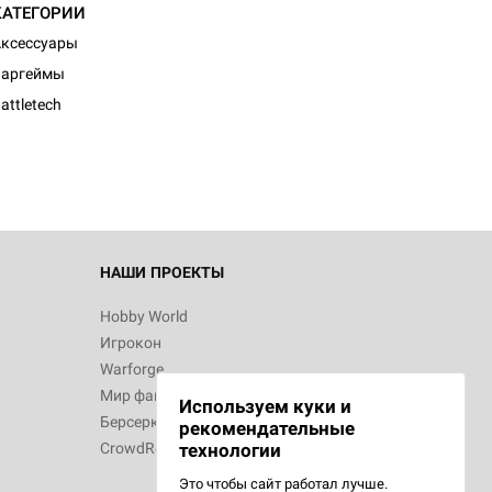
КАТЕГОРИИ
ксессуары
Варгеймы
attletech
НАШИ ПРОЕКТЫ
Hobby World
Игрокон
Warforge
Мир фантастики
Используем куки и
Берсерк
рекомендательные
CrowdRepublic
технологии
Это чтобы сайт работал лучше.