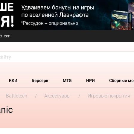
отеки
ККИ
Берсерк
MTG
НРИ
Сборные мо
Battletech
Аксессуары
Игровые покрытия
anic