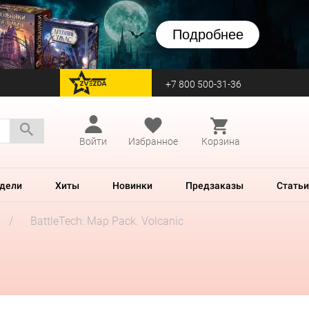
Подробнее
+7 800 500-31-36
перейти на Zvezda
Войти
Избранное
Корзина
дели
Хиты
Новинки
Предзаказы
Статьи
BattleTech: Map Pack. Volcanic