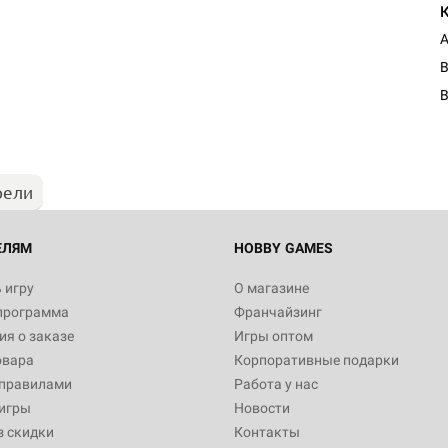
А
B
рели
ЕЛЯМ
HOBBY GAMES
 игру
О магазине
программа
Франчайзинг
я о заказе
Игры оптом
овара
Корпоративные подарки
 правилами
Работа у нас
игры
Новости
з скидки
Контакты