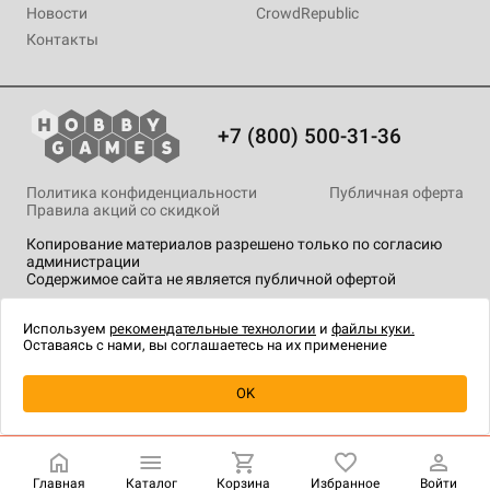
Новости
CrowdRepublic
Контакты
+7 (800) 500-31-36
Политика конфиденциальности
Публичная оферта
Правила акций со скидкой
Копирование материалов разрешено только по согласию
администрации
Содержимое сайта не является публичной офертой
На сайте Hobby Games применяются
рекомендательные
технологии
.
Используем
рекомендательные технологии
и
файлы куки.
Оставаясь с нами, вы соглашаетесь на их применение
Уведомить о наличии
OK
Главная
Каталог
Корзина
Избранное
Войти