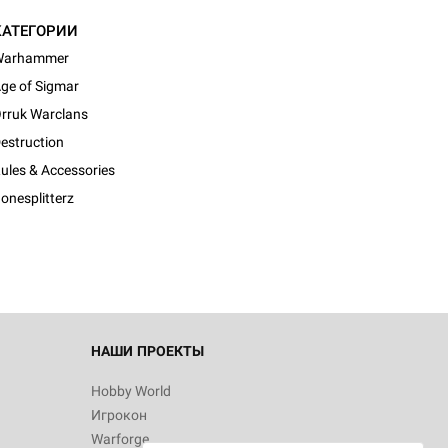
КАТЕГОРИИ
Warhammer
ge of Sigmar
rruk Warclans
estruction
d Монстры
ules & Accessories
onesplitterz
 Зомбицид:
НАШИ ПРОЕКТЫ
Hobby World
Игрокон
 Берсерк.
Warforge