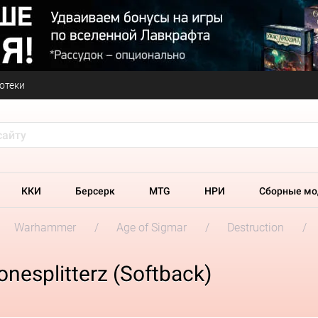
отеки
ККИ
Берсерк
MTG
НРИ
Сборные мо
Warhammer
Age of Sigmar
Destruction
nesplitterz (Softback)