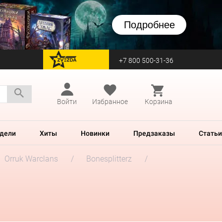
Подробнее
+7 800 500-31-36
перейти на Zvezda
Войти
Избранное
Корзина
дели
Хиты
Новинки
Предзаказы
Статьи
Orruk Warclans
Bonesplitterz