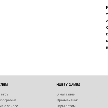
A
O
D
Настольная игра Hobby Worl
R
Египта
B
1 991
Настольная игра Hobby World
Белая смерть
12 990
ЕЛЯМ
HOBBY GAMES
 игру
О магазине
программа
Франчайзинг
Настольная игра Hobby World
я о заказе
Игры оптом