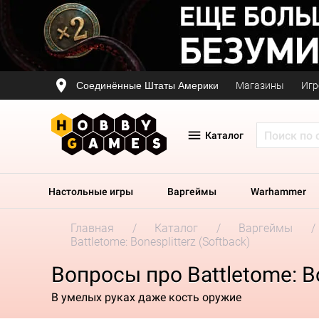
Соединённые Штаты Америки
Магазины
Игр
Каталог
Настольные игры
Варгеймы
Warhammer
Главная
Каталог
Варгеймы
Battletome: Bonesplitterz (Softback)
Вопросы про Battletome: Bo
В умелых руках даже кость оружие