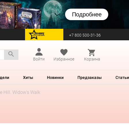
Подробнее
+7 800 500-31-36
перейти на Zvezda
Войти
Избранное
Корзина
дели
Хиты
Новинки
Предзаказы
Статьи
e Hill. Widow's Walk