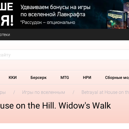
отеки
ККИ
Берсерк
MTG
НРИ
Сборные мо
гры
Игры по вселенным
Betrayal at House on th
se on the Hill. Widow's Walk