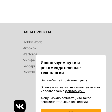
 Зомбицид:
НАШИ ПРОЕКТЫ
Hobby World
Игрокон
 Берсерк.
Warforge
в
Мир фантастики
Используем куки и
Берсерк
рекомендательные
CrowdRepublic
технологии
Это чтобы сайт работал лучше.
Оставаясь с нами, вы соглашаетесь на
d Ужас
использование
файлов куки.
орой сезон
А ещё можно почитать, что такое
рекомендательные технологии