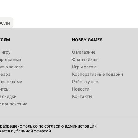
рели
Настольная игра Hobby World
Белая смерть
12 990
ЕЛЯМ
HOBBY GAMES
 игру
О магазине
программа
Франчайзинг
Настольная игра Hobby World
я о заказе
Игры оптом
Сердце роя. Дисплей бустеро
овара
Корпоративные подарки
3 490
 правилами
Работа у нас
игры
Новости
з скидки
Контакты
е приложение
Настольная игра Hobby Worl
Аркхэма. Карточная игра: Вт
4 990
разрешено только по согласию администрации
яется публичной офертой