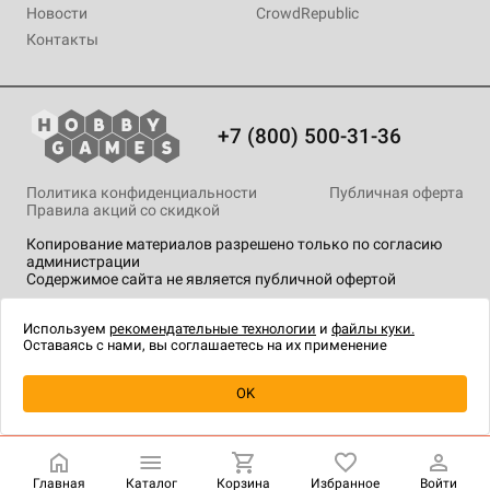
Новости
CrowdRepublic
Контакты
+7 (800) 500-31-36
Политика конфиденциальности
Публичная оферта
Правила акций со скидкой
Копирование материалов разрешено только по согласию
администрации
Содержимое сайта не является публичной офертой
На сайте Hobby Games применяются
рекомендательные
технологии
.
Используем
рекомендательные технологии
и
файлы куки.
Оставаясь с нами, вы соглашаетесь на их применение
Уведомить о наличии
OK
Главная
Каталог
Корзина
Избранное
Войти