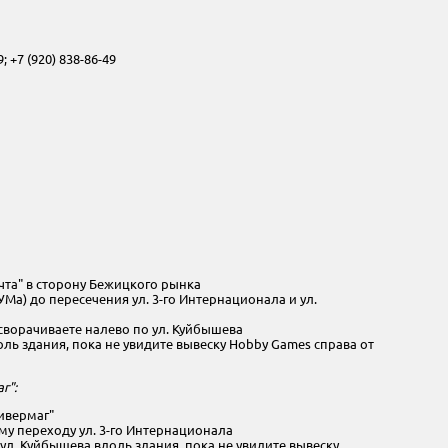
9; +7 (920) 838-86-49
чта" в сторону Бежицкого рынка
УМа) до пересечения ул. 3-го Интернационала и ул.
 сворачиваете налево по ул. Куйбышева
ь здания, пока не увидите вывеску Hobby Games справа от
г":
ивермаг"
у переходу ул. 3-го Интернационала
л. Куйбышева вдоль здания, пока не увидите вывеску