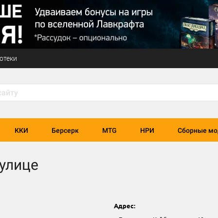
отеки
ККИ
Берсерк
MTG
НРИ
Сборные мо
 улице
Адрес: