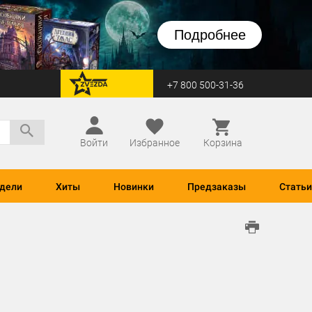
Подробнее
+7 800 500-31-36
перейти на Zvezda
Войти
Избранное
Корзина
дели
Хиты
Новинки
Предзаказы
Статьи