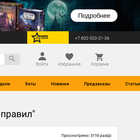
Подробнее
+7 800 500-31-36
перейти на Zvezda
Войти
Избранное
Корзина
дели
Хиты
Новинки
Предзаказы
Статьи
 правил"
Просмотрено: 3110 раз(а)