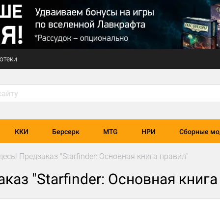
отеки
ККИ
Берсерк
MTG
НРИ
Сборные мо
есь! Предзаказ "Starfinder: Основная книга правил"
каз "Starfinder: Основная книга