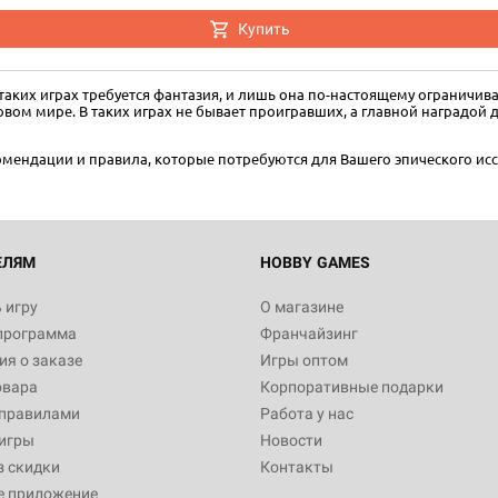
Купить
 таких играх требуется фантазия, и лишь она по-настоящему ограничив
вом мире. В таких играх не бывает проигравших, а главной наградой д
омендации и правила, которые потребуются для Вашего эпического иссл
ЕЛЯМ
HOBBY GAMES
 игру
О магазине
программа
Франчайзинг
я о заказе
Игры оптом
овара
Корпоративные подарки
 правилами
Работа у нас
игры
Новости
з скидки
Контакты
е приложение