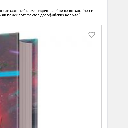
ла новые масштабы. Маневренные бои на космолётах и
 или поиск артефактов дварфийских королей.