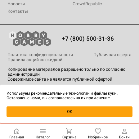
Новости
CrowdRepublic
Контакты
+7 (800) 500-31-36
Политика конфиденциальности
Публичная оферта
Правила акций со скидкой
Копирование материалов разрешено только по согласию
администрации
Содержимое сайта не является публичной офертой
На сайте Hobby Games применяются
рекомендательные
технологии
.
Используем
рекомендательные технологии
и
файлы куки.
Оставаясь с нами, вы соглашаетесь на их применение
Уведомить о наличии
OK
Главная
Каталог
Корзина
Избранное
Войти