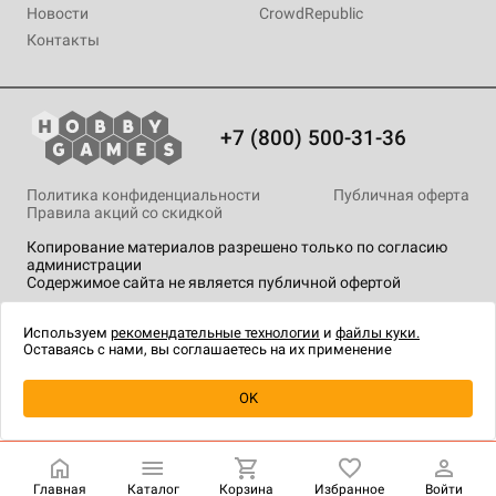
Новости
CrowdRepublic
Контакты
+7 (800) 500-31-36
Политика конфиденциальности
Публичная оферта
Правила акций со скидкой
Копирование материалов разрешено только по согласию
администрации
Содержимое сайта не является публичной офертой
На сайте Hobby Games применяются
рекомендательные
технологии
.
Используем
рекомендательные технологии
и
файлы куки.
Оставаясь с нами, вы соглашаетесь на их применение
Уведомить о наличии
OK
Главная
Каталог
Корзина
Избранное
Войти