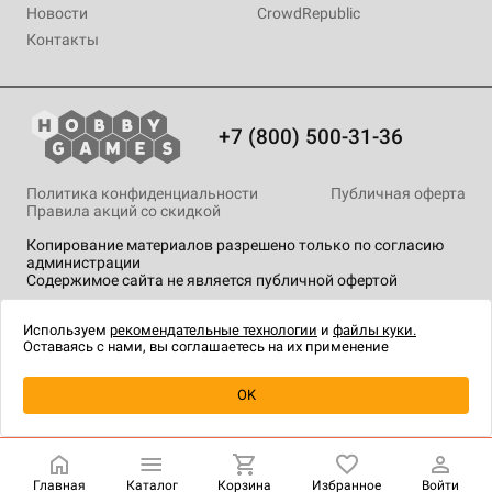
Новости
CrowdRepublic
Контакты
+7 (800) 500-31-36
Политика конфиденциальности
Публичная оферта
Правила акций со скидкой
Копирование материалов разрешено только по согласию
администрации
Содержимое сайта не является публичной офертой
На сайте Hobby Games применяются
рекомендательные
технологии
.
Используем
рекомендательные технологии
и
файлы куки.
Оставаясь с нами, вы соглашаетесь на их применение
Уведомить о наличии
OK
Главная
Каталог
Корзина
Избранное
Войти