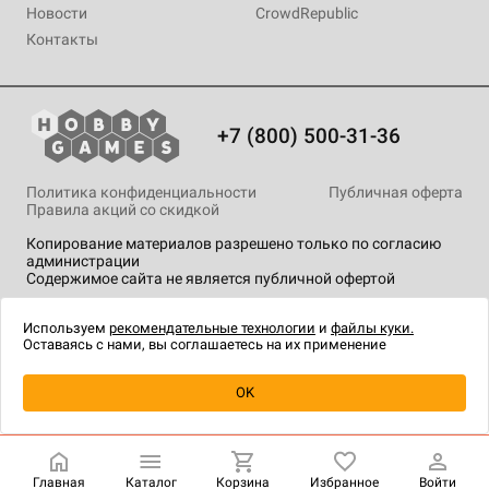
Новости
CrowdRepublic
Контакты
+7 (800) 500-31-36
Политика конфиденциальности
Публичная оферта
Правила акций со скидкой
Копирование материалов разрешено только по согласию
администрации
Содержимое сайта не является публичной офертой
На сайте Hobby Games применяются
рекомендательные
технологии
.
Используем
рекомендательные технологии
и
файлы куки.
Оставаясь с нами, вы соглашаетесь на их применение
Уведомить о наличии
OK
Главная
Каталог
Корзина
Избранное
Войти