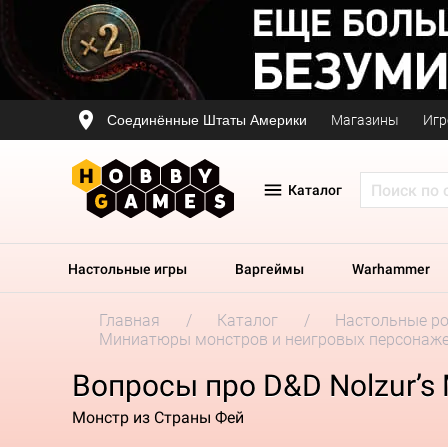
Соединённые Штаты Америки
Магазины
Игр
Каталог
Настольные игры
Варгеймы
Warhammer
Главная
Каталог
Настольные р
Миниатюры монстров и неигровых персонаж
Вопросы про D&D Nolzur’s M
Монстр из Страны Фей