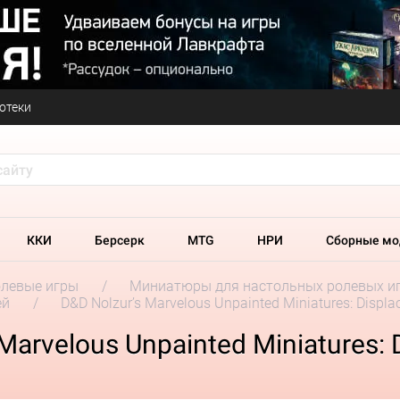
отеки
ККИ
Берсерк
MTG
НРИ
Сборные мо
олевые игры
Миниатюры для настольных ролевых и
ей
D&D Nolzur’s Marvelous Unpainted Miniatures: Displa
arvelous Unpainted Miniatures: D