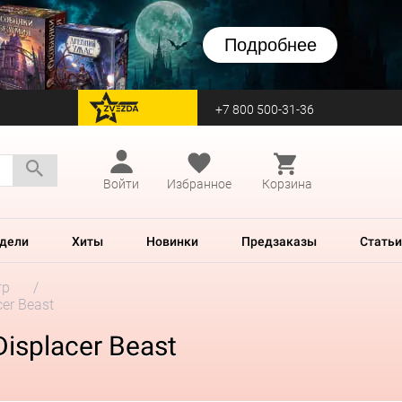
Подробнее
+7 800 500-31-36
перейти на Zvezda
Войти
Избранное
Корзина
дели
Хиты
Новинки
Предзаказы
Статьи
гр
cer Beast
isplacer Beast