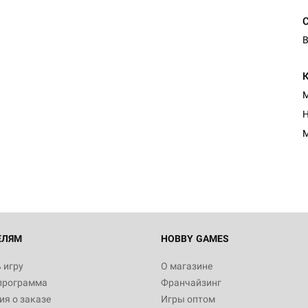
В
М
Н
М
ЕЛЯМ
HOBBY GAMES
 игру
О магазине
программа
Франчайзинг
я о заказе
Игры оптом