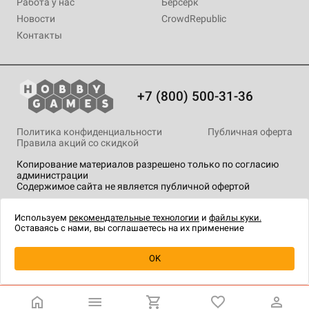
Работа у нас
Берсерк
Новости
CrowdRepublic
Контакты
+7 (800) 500-31-36
Политика конфиденциальности
Публичная оферта
Правила акций со скидкой
Копирование материалов разрешено только по согласию
администрации
Содержимое сайта не является публичной офертой
На сайте Hobby Games применяются
рекомендательные
технологии
.
Используем
рекомендательные технологии
и
файлы куки.
Оставаясь с нами, вы соглашаетесь на их применение
Уведомить о наличии
OK