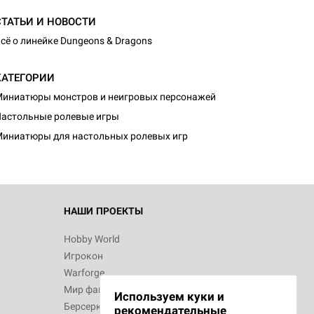
СТАТЬИ И НОВОСТИ
сё о линейке Dungeons & Dragons
КАТЕГОРИИ
иниатюры монстров и неигровых персонажей
астольные ролевые игры
иниатюры для настольных ролевых игр
НАШИ ПРОЕКТЫ
Hobby World
Игрокон
Warforge
Мир фантастики
Используем куки и
Берсерк
рекомендательные