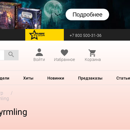
Подробнее
+7 800 500-31-36
перейти на Zvezda
Войти
Избранное
Корзина
дели
Хиты
Новинки
Предзаказы
Статьи
гр
mling
yrmling