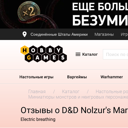
Соединённые Штаты Америки
Магазины
Игр
Каталог
Настольные игры
Варгеймы
Warhammer
Главная
Каталог
Настольные р
Миниатюры монстров и неигровых персонаж
Отзывы о D&D Nolzur's Marv
Electric breathing