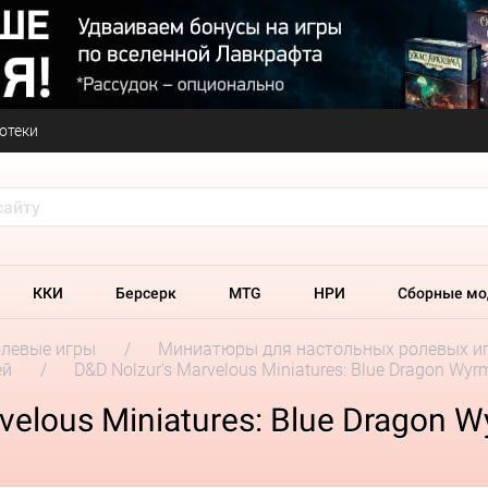
отеки
ККИ
Берсерк
MTG
НРИ
Сборные мо
олевые игры
Миниатюры для настольных ролевых и
ей
D&D Nolzur's Marvelous Miniatures: Blue Dragon Wyr
elous Miniatures: Blue Dragon W