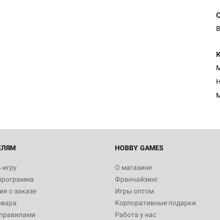
В
М
Н
М
ЕЛЯМ
HOBBY GAMES
 игру
О магазине
программа
Франчайзинг
я о заказе
Игры оптом
овара
Корпоративные подарки
 правилами
Работа у нас