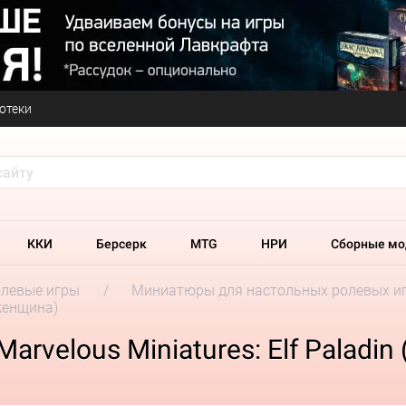
отеки
ККИ
Берсерк
MTG
НРИ
Сборные мо
олевые игры
Миниатюры для настольных ролевых и
(женщина)
arvelous Miniatures: Elf Paladi