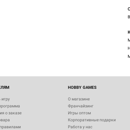
В
М
Н
М
ЕЛЯМ
HOBBY GAMES
 игру
О магазине
программа
Франчайзинг
я о заказе
Игры оптом
овара
Корпоративные подарки
 правилами
Работа у нас