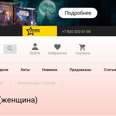
Подробнее
+7 800 500-31-36
перейти на Zvezda
Войти
Избранное
Корзина
дели
Хиты
Новинки
Предзаказы
Статьи
гр
Миниатюры героев
n (женщина)