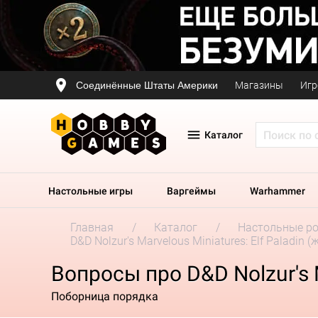
Соединённые Штаты Америки
Магазины
Игр
Каталог
Настольные игры
Варгеймы
Warhammer
Главная
Каталог
Настольные р
D&D Nolzur's Marvelous Miniatures: Elf Paladin 
Вопросы про D&D Nolzur's M
Поборница порядка