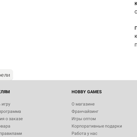
С
К
П
рели
ЕЛЯМ
HOBBY GAMES
 игру
О магазине
программа
Франчайзинг
я о заказе
Игры оптом
овара
Корпоративные подарки
 правилами
Работа у нас