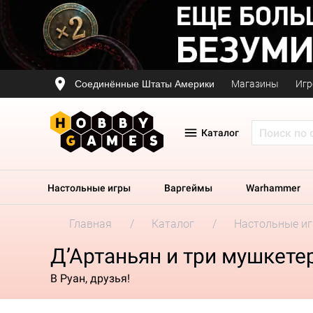
Соединённые Штаты Америки
Магазины
Игр
Каталог
Настольные игры
Варгеймы
Warhammer
Главная
Каталог
Настольные и
Д’Артаньян и три мушкетер
В Руан, друзья!