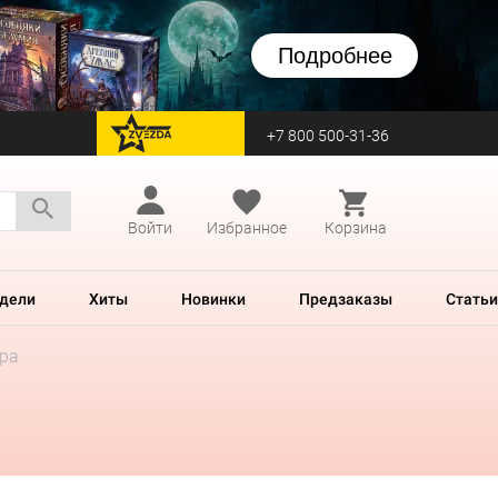
Подробнее
+7 800 500-31-36
перейти на Zvezda
Войти
Избранное
Корзина
дели
Хиты
Новинки
Предзаказы
Статьи
ера