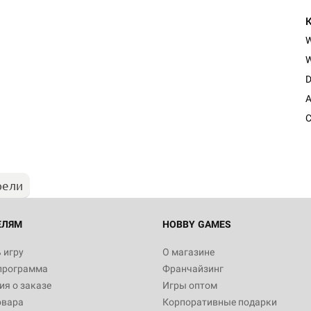
W
D
A
C
рели
ЕЛЯМ
HOBBY GAMES
 игру
О магазине
программа
Франчайзинг
я о заказе
Игры оптом
овара
Корпоративные подарки