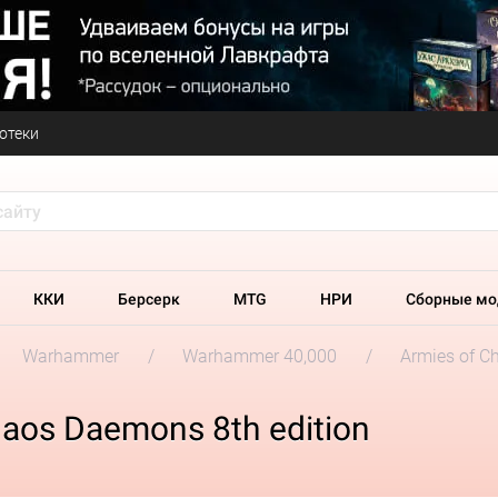
отеки
ККИ
Берсерк
MTG
НРИ
Сборные мо
Warhammer
Warhammer 40,000
Armies of C
aos Daemons 8th edition