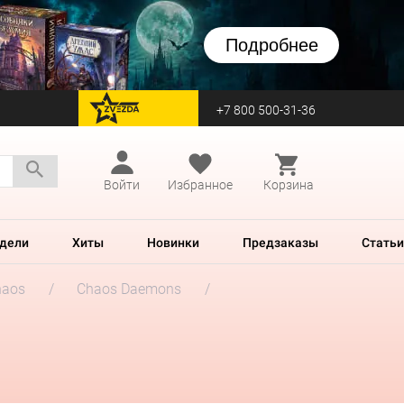
Подробнее
+7 800 500-31-36
перейти на Zvezda
Войти
Избранное
Корзина
дели
Хиты
Новинки
Предзаказы
Статьи
haos
Chaos Daemons