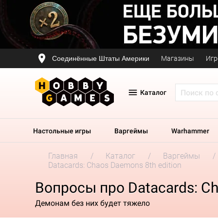
Соединённые Штаты Америки
Магазины
Игр
Каталог
Настольные игры
Варгеймы
Warhammer
Главная
Каталог
Варгеймы
Datacards: Chaos Daemons 8th edition
Вопросы про Datacards: Ch
Демонам без них будет тяжело