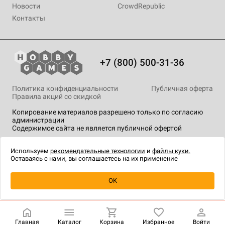
Новости
CrowdRepublic
Контакты
+7 (800) 500-31-36
Политика конфиденциальности
Публичная оферта
Правила акций со скидкой
Копирование материалов разрешено только по согласию
администрации
Содержимое сайта не является публичной офертой
На сайте Hobby Games применяются
рекомендательные
технологии
.
Используем
рекомендательные технологии
и
файлы куки.
Оставаясь с нами, вы соглашаетесь на их применение
Уведомить о наличии
OK
Главная
Каталог
Корзина
Избранное
Войти