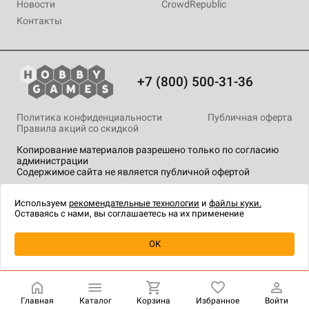
Новости
CrowdRepublic
Контакты
+7 (800) 500-31-36
Политика конфиденциальности
Публичная оферта
Правила акций со скидкой
Копирование материалов разрешено только по согласию
администрации
Содержимое сайта не является публичной офертой
На сайте Hobby Games применяются
рекомендательные
технологии
.
Используем
рекомендательные технологии
и
файлы куки.
Оставаясь с нами, вы соглашаетесь на их применение
Уведомить о наличии
OK
Главная
Каталог
Корзина
Избранное
Войти