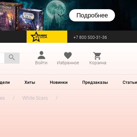
Подробнее
+7 800 500-31-36
перейти на Zvezda
Войти
Избранное
Корзина
дели
Хиты
Новинки
Предзаказы
Статьи
es
White Scars