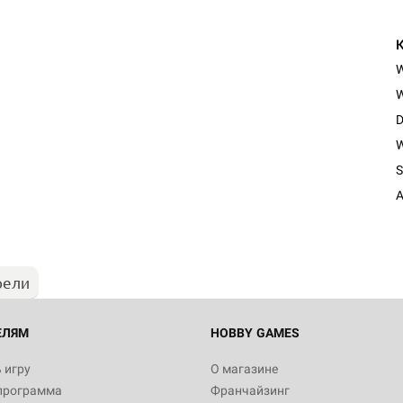
W
D
W
S
A
рели
ЕЛЯМ
HOBBY GAMES
 игру
О магазине
программа
Франчайзинг