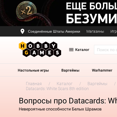
Соединённые Штаты Америки
Магазины
Игр
Каталог
Настольные игры
Варгеймы
Warhammer
Главная
Каталог
Варгеймы
Datacards: White Scars 8th edition
Вопросы про Datacards: Whi
Невероятные способности Белых Шрамов