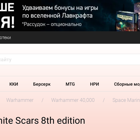
отеки
ККИ
Берсерк
MTG
НРИ
Сборные мо
Warhammer
Warhammer 40,000
Space Marin
te Scars 8th edition